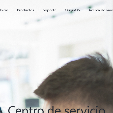
Inicio
Productos
Soporte
OriginOS
Acerca de viv
V60 Lite
Y05
Y
nuevo
nuevo
Centro de servicio