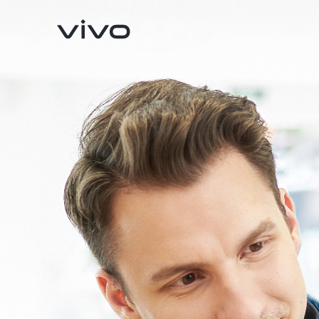
V70
V70 FE
nuevo
nuevo