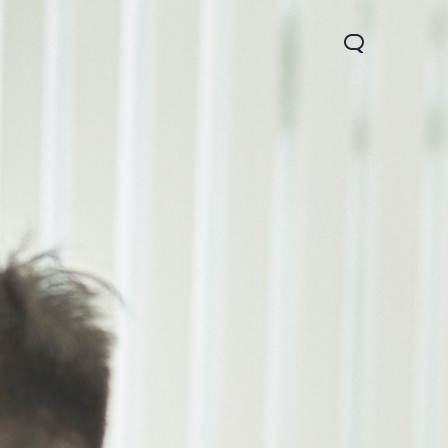
o
11d
Y21d
Y29
nuevo
nuevo