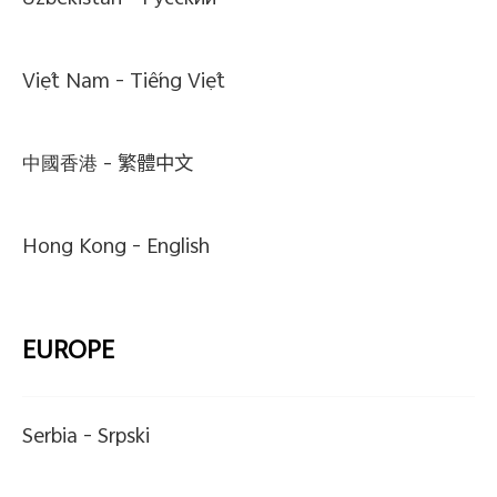
Uzbekistan -
Pусский
Việt Nam -
Tiếng Việt
中國香港 -
繁體中文
Hong Kong -
English
EUROPE
Serbia -
Srpski