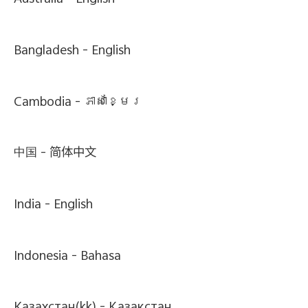
Australia -
English
Bangladesh -
English
Cambodia -
ភាសាខ្មែរ
中国 -
简体中文
India -
English
Indonesia -
Bahasa