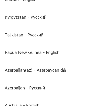
Bhutan -
English
Kyrgyzstan -
Pусский
Tajikistan -
Pусский
Papua New Guinea -
English
Azerbaijan(az) -
Azərbaycan dili
Azerbaijan -
Pусский