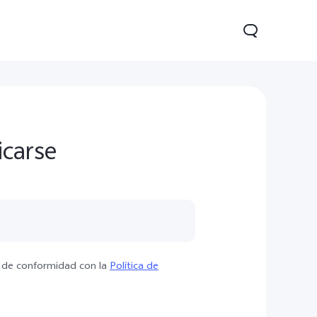
o
icarse
11d
Y21d
Y29
nuevo
nuevo
, de conformidad con la
Política de