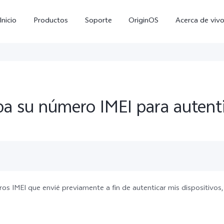
Inicio
Productos
Soporte
OriginOS
Acerca de viv
ba su número IMEI para autent
V60 Lite
Y05
Y
nuevo
nuevo
os IMEI que envié previamente a fin de autenticar mis dispositivos