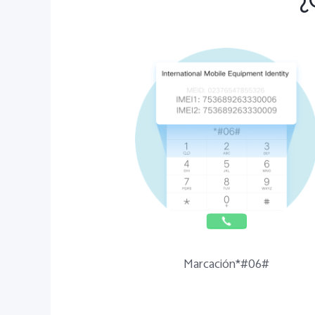
¿
Marcación*#06#