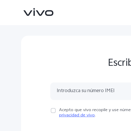
Escri
V70
V70 FE
nuevo
nuevo
Acepto que vivo recopile y use númer
privacidad de vivo
.