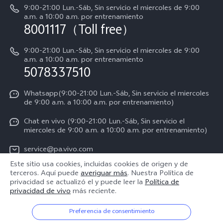
Manual de usuario
9:00-21:00 Lun.-Sáb, Sin servicio el miercoles de 9:00
Acerca de nosotros
a.m. a 10:00 a.m. por entrenamiento
Instrucciones de la garantía de vivo
8001117（Toll free）
Centro de privacidad de vivo
Declaración de privacidad para Servicio
9:00-21:00 Lun.-Sáb, Sin servicio el miercoles de 9:00
a.m. a 10:00 a.m. por entrenamiento
Consulta el Precio de los Repuestos
5078337510
Whatsapp(9:00-21:00 Lun.-Sáb, Sin servicio el miercoles
de 9:00 a.m. a 10:00 a.m. por entrenamiento)
Chat en vivo (9:00-21:00 Lun.-Sáb, Sin servicio el
miercoles de 9:00 a.m. a 10:00 a.m. por entrenamiento)
service@pa.vivo.com
Este sitio usa cookies, incluidas cookies de origen y de
terceros. Aquí puede
averiguar más
. Nuestra Política de
Panama | Seleccione país/región
privacidad se actualizó el
y puede leer la
Política de
privacidad de vivo
más reciente.
Preferencia de consentimiento