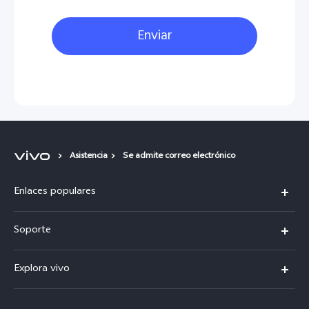
Enviar
Asistencia
Se admite correo electrónico
Enlaces populares
V50
Soporte
V50 Lite
Centro de servicio
Explora vivo
Y19s
Verificación de IMEI
Avisos legales