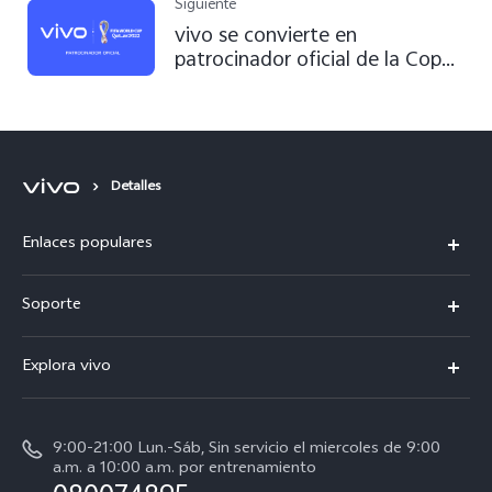
Siguiente
vivo se convierte en
patrocinador oficial de la Copa
Mundial de la FIFA Qatar 2022™
Detalles
Enlaces populares
V50
Soporte
V60 Lite 5G
Funtouch OS
Explora vivo
Y39 5G
Centro de servicio
Noticias
Autenticación de IMEI
9:00-21:00 Lun.-Sáb, Sin servicio el miercoles de 9:00
La vida en vivo
a.m. a 10:00 a.m. por entrenamiento
Consulta el Precio de los Repuestos