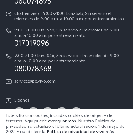
080074895
Avisos legales
Actualización del sistema
Acerca de nosotros
Chat en vivo（9:00-21:00 Lun.-Sáb, Sin servicio el
miercoles de 9:00 a.m. a 10:00 a.m. por entrenamiento）
Manual del usuario
Sostenibilidad
9:00-21:00 Lun.-Sáb, Sin servicio el miercoles de 9:00
Progreso de la reparación
a.m. a 10:00 a.m. por entrenamiento
Centro de privacidad de vivo
017019096
Instrucciones de la garantía de vivo
Accesibilidad
9:00-21:00 Lun.-Sáb, Sin servicio el miercoles de 9:00
Declaración de privacidad de vivo
a.m. a 10:00 a.m. por entrenamiento
080078368
service@pe.vivo.com
Síganos
Este sitio usa cookies, incluidas cookies de origen y de
terceros. Aquí puede
averiguar más
. Nuestra Política de
privacidad se actualizó el
Última actualización: 1 de mayo de
Perú | Seleccione país/región
2022
y puede leer la
Política de privacidad de vivo
más