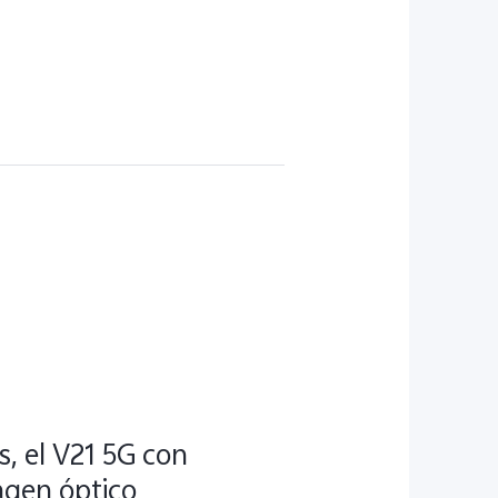
s, el V21 5G con
agen óptico