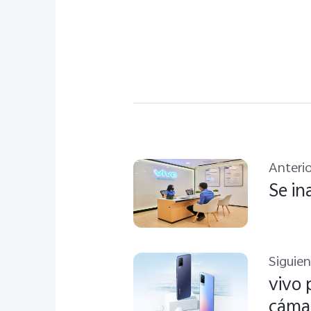
Anterio
Se in
Siguie
vivo 
cámar