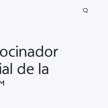
rocinador
al de la
™
1 5G
Y05
Y31 5G
nuevo