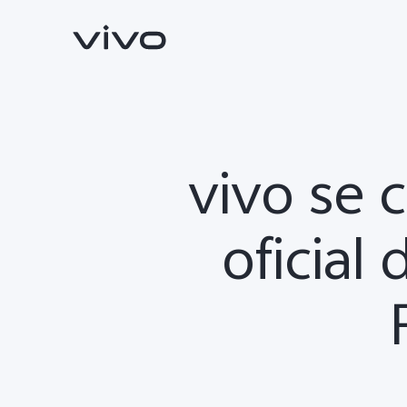
vivo se 
oficial
X300 Pro
V70
nuevo