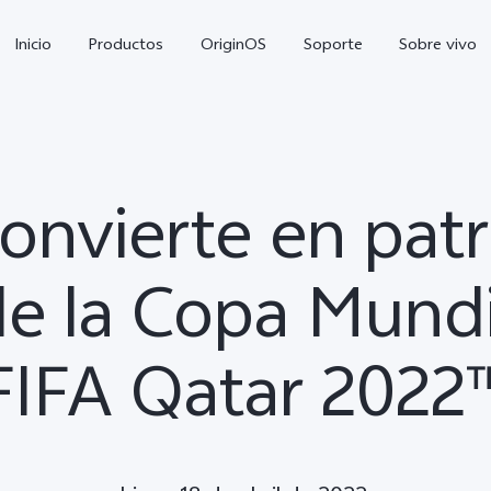
Inicio
Productos
OriginOS
Soporte
Sobre vivo
convierte en pat
 de la Copa Mundi
FIFA Qatar 2022
V70 FE
Y21 5G
Y1
nuevo