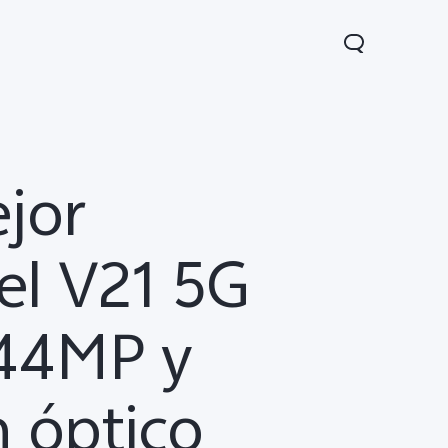
ejor
el V21 5G
 44MP y
1 5G
Y05
Y31 5G
nuevo
n óptico