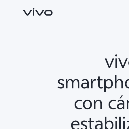
viv
smartpho
con cá
X300 Pro
V70
nuevo
estabil