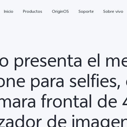
Inicio
Productos
OriginOS
Soporte
Sobre vivo
o presenta el m
ne para selfies, 
mara frontal de
V70 FE
Y21 5G
Y1
nuevo
izador de image