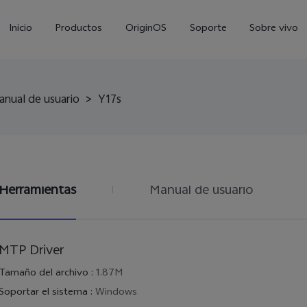
Inicio
Productos
OriginOS
Soporte
Sobre vivo
anual de usuario
>
Y17s
Herramientas
Manual de usuario
V70 FE
Y21 5G
Y1
nuevo
MTP Driver
Tamaño del archivo
:
1.87M
Soportar el sistema
:
Windows