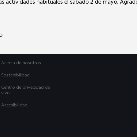
s actividades habituales el sábado 2 de mayo. Agra
Explora vivo
Noticias
o
La vida en vivo
Avisos legales
Acerca de nosotros
Sostenibilidad
Centro de privacidad de
vivo
Accesibilidad