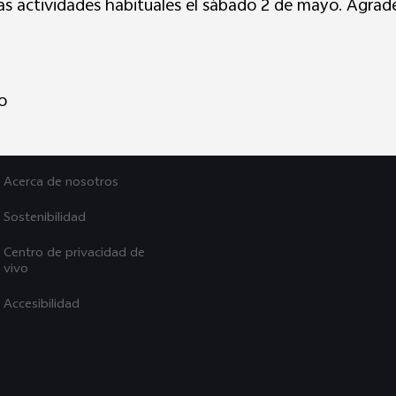
s actividades habituales el sábado 2 de mayo. Agra
Explora vivo
Noticias
o
La vida en vivo
Avisos legales
Acerca de nosotros
Sostenibilidad
Centro de privacidad de
vivo
Accesibilidad