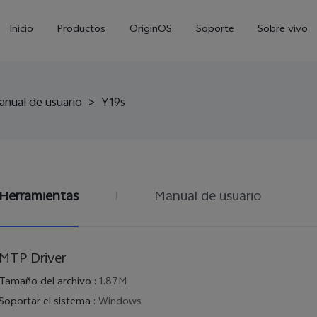
Inicio
Productos
OriginOS
Soporte
Sobre vivo
anual de usuario
>
Y19s
Herramientas
Manual de usuario
V70 FE
Y21 5G
Y1
nuevo
MTP Driver
Tamaño del archivo
:
1.87M
Soportar el sistema
:
Windows