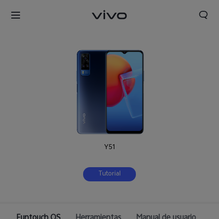
Y51
Tutorial
Perú | Seleccione país/región
Funtouch OS
Herramientas
Manual de usuario