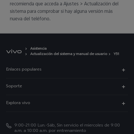
recomienda que acceda a Ajustes > Actualización del
sistema para comprobar si hay alguna versión más
nueva del teléfono.
Asistencia
Actualización del sistema y manual de usuario
Y51
Enlaces populares
V50
Soporte
V60 Lite 5G
Funtouch OS
Explora vivo
Y39 5G
Centro de servicio
Noticias
Autenticación de IMEI
9:00-21:00 Lun.-Sáb, Sin servicio el miercoles de 9:00
La vida en vivo
a.m. a 10:00 a.m. por entrenamiento