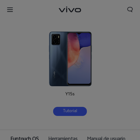
Y15s
Tutorial
Perú | Seleccione país/región
Funtouch OS
Herramientas
Manual de usuario