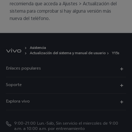
recomienda que acceda a Ajustes > Actualización del
sistema para comprobar si hay alguna versión más
nueva del teléfono.
Asistencia
Actualización del sistema y manual de usuario
Y15s
Enlaces populares
V50
Soporte
V60 Lite 5G
Funtouch OS
Explora vivo
Y39 5G
Centro de servicio
Noticias
Autenticación de IMEI
9:00-21:00 Lun.-Sáb, Sin servicio el miercoles de 9:00
La vida en vivo
a.m. a 10:00 a.m. por entrenamiento