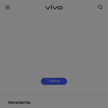
Tutorial
Perú | Seleccione país/región
Herramientas