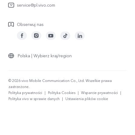
service@pl.vivo.com
Wyślij Do Naprawy
Sprawdź status naprawy
Obserwuj nas
Polityka gwarancyjna
Pobierz LUTy do przywracania logów
Polska | Wybierz kraj/region
© 2026 vivo Mobile Communication Co., Ltd. Wszelkie prawa
zastrzeżone.
Polityka prywatności
|
Polityka Cookies
|
Wsparcie prywatności
|
Polityka vivo w sprawie danych
|
Ustawienia plików cookie