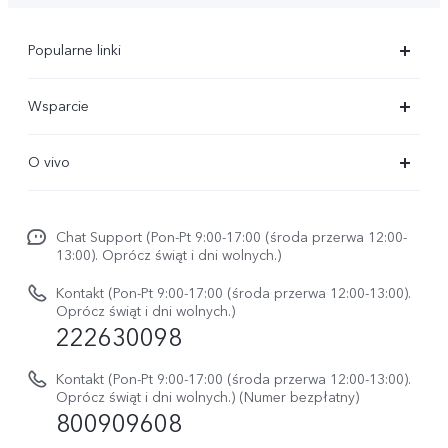
Popularne linki
X300 Ultra
Wsparcie
X300 Pro
FAQs
O vivo
X300 FE
Centrum Serwisowe
O vivo
X300
Funtouch OS
Chat Support (Pon-Pt 9:00-17:00 (środa przerwa 12:00-
Życie w vivo
V70
13:00). Oprócz świąt i dni wolnych.)
Weryfikacja IMEI
Netykieta vivo
V70 FE
Kontakt (Pon-Pt 9:00-17:00 (środa przerwa 12:00-13:00).
Instrukcja obsługi
Oprócz świąt i dni wolnych.)
Informacje prawne
222630098
vivo Buds Air3
Aktualizacja oprogramowania
O nas
Kontakt (Pon-Pt 9:00-17:00 (środa przerwa 12:00-13:00).
Dziennik aktualizacji
Oprócz świąt i dni wolnych.) (Numer bezpłatny)
Zrównoważony rozwój
800909608
Sprawdź koszt naprawy
Centrum prywatności vivo