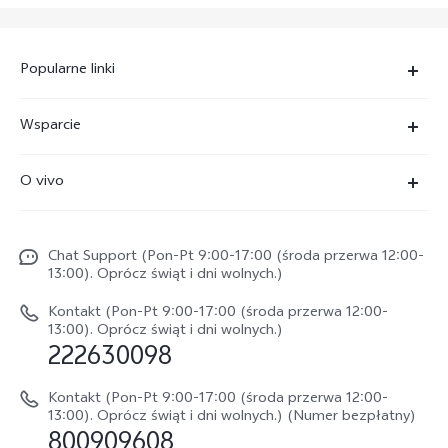
Popularne linki
X300 Ultra
Wsparcie
X300 Pro
FAQs
O vivo
X300 FE
Centrum Serwisowe
O vivo
X300
Funtouch OS
Chat Support (Pon-Pt 9:00-17:00 (środa przerwa 12:00-
Życie w vivo
V70
13:00). Oprócz świąt i dni wolnych.)
Weryfikacja IMEI
Netykieta vivo
V70 FE
Kontakt (Pon-Pt 9:00-17:00 (środa przerwa 12:00-
Instrukcja obsługi
13:00). Oprócz świąt i dni wolnych.)
Informacje prawne
222630098
vivo Buds Air3
Aktualizacja oprogramowania
O nas
Kontakt (Pon-Pt 9:00-17:00 (środa przerwa 12:00-
Dziennik aktualizacji
13:00). Oprócz świąt i dni wolnych.) (Numer bezpłatny)
Zrównoważony rozwój
800909608