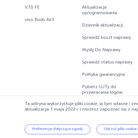
V70 FE
Aktualizacja
oprogramowania
vivo Buds Air3
Dziennik aktualizacji
Sprawdź koszt naprawy
Wyślij Do Naprawy
Sprawdź status naprawy
Polityka gwarancyjna
Pobierz LUTy do
przywracania logów
Ta witryna wykorzystuje pliki cookie, w tym własne i z
aktualizacja: 1 maja 2022 r.
i możesz zapoznać się z n
© 2026 vivo Mobile Communication Co., Ltd. Wszelkie prawa zast
Polityka vivo w sprawie danych
Preferencje dotyczące zgody
|
Ustawienia plików cookie
Odrzuć pliki cooki