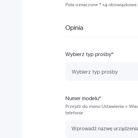
Pola oznaczone * są obowiązkowe.
Opinia
Wybierz typ prośby
*
Wybierz typ prośby
Pytania i wsparcie techniczne
Numer modelu
*
Sugestie i uwagi
Przejdź do menu Ustawienia > Więc
telefonie