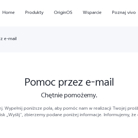
Home
Produkty
OriginOS
Wsparcie
Poznaj vivo
z e-mail
Pomoc przez e-mail
Chętnie pomożemy.
X300 Pro
X300
V
. Wypełnij poniższe pola, aby pomóc nam w realizacji Twojej prośb
ycisk „Wyślij”, zbierzemy podane poniżej informacje. Informujemy, 