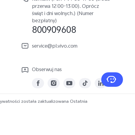
przerwa 12:00-13:00). Oprócz
świąt i dni wolnych.) (Numer
bezpłatny)
800909608
service@pl.vivo.com
Obserwuj nas
rywatności została zaktualizowana
Ostatnia
Polska | Wybierz kraj/region