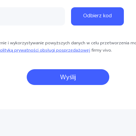
381
421
Odbierz kod
34
359
e i wykorzystywanie powyższych danych w celu przetworzenia mo
385
olityką prywatności obsługi posprzedażowej
firmy vivo.
30
36
Wyślij
39
31
40
386