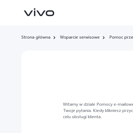
Strona główna
Wsparcie serwisowe
Pomoc prze
X300 Ultra
X300 FE
Nowe:
Nowe:
Witamy w dziale Pomocy e-mailowej
Twoje pytania. Kiedy klikniesz prz
celu obsługi klienta.