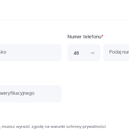
Numer telefonu
*
48
48
43
420
33
49
351
, musisz wyrazić zgodę na warunki ochrony prywatności