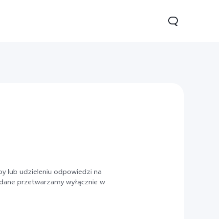
70
V70 Lite 5G
Y31 5G
Nowe:
Nowe:
Nowe:
y lub udzieleniu odpowiedzi na
że dane przetwarzamy wyłącznie w