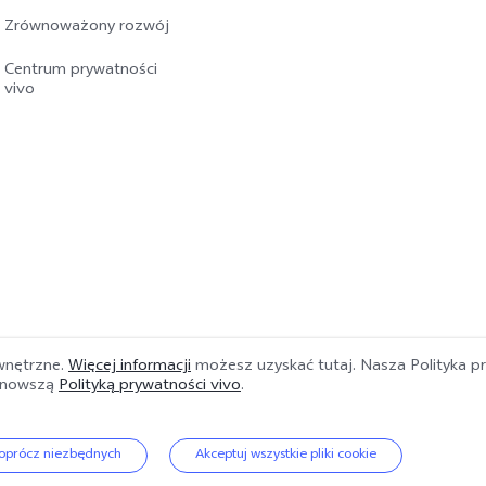
Zrównoważony rozwój
Centrum prywatności
vivo
ewnętrzne.
Więcej informacji
możesz uzyskać tutaj. Nasza Polityka p
ajnowszą
Polityką prywatności vivo
.
rzeżone.
|
Polityka prywatności
|
Polityka Cookies
|
Wsparcie prywatności
|
e oprócz niezbędnych
Akceptuj wszystkie pliki cookie