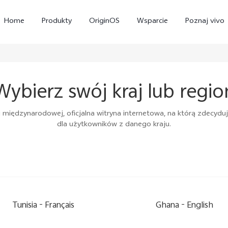
Home
Produkty
OriginOS
Wsparcie
Poznaj vivo
Wybierz swój kraj lub regio
międzynarodowej, oficjalna witryna internetowa, na którą zdecyduj
dla użytkowników z danego kraju.
X300 Pro
X300
V
Tunisia -
Français
Ghana -
English