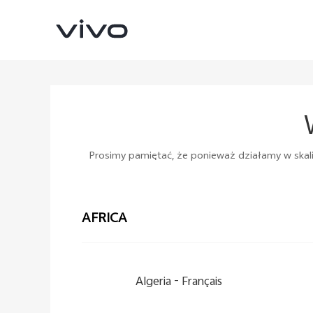
Prosimy pamiętać, że ponieważ działamy w skali 
AFRICA
X300 Ultra
X300 FE
Nowe:
Nowe:
Algeria -
Français