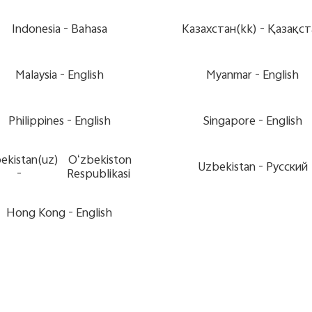
Indonesia -
Bahasa
Казахстан(kk) -
Қазақст
Malaysia -
English
Myanmar -
English
Philippines -
English
Singapore -
English
ekistan(uz)
Oʻzbekiston
Uzbekistan -
Pусский
-
Respublikasi
Hong Kong -
English