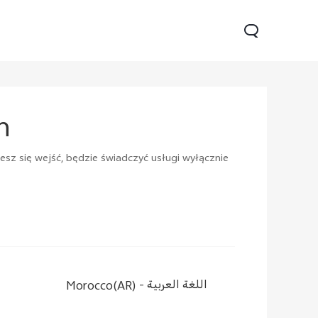
n
esz się wejść, będzie świadczyć usługi wyłącznie
70
V70 Lite 5G
Y31 5G
Nowe:
Nowe:
Nowe:
Morocco(AR) -
اللغة العربية