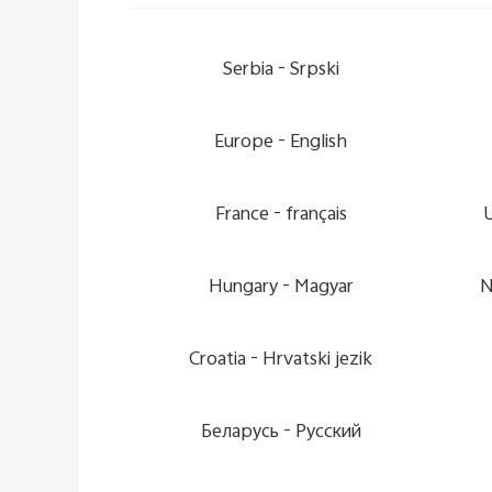
Serbia -
Srpski
Europe -
English
France -
français
Hungary -
Magyar
N
Croatia -
Hrvatski jezik
Беларусь -
Pусский