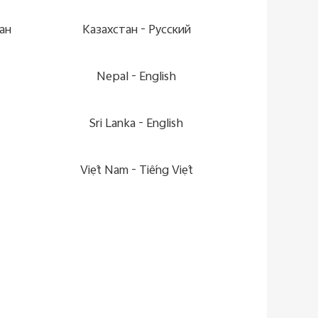
ан
Казахстан -
Pусский
Nepal -
English
Sri Lanka -
English
Việt Nam -
Tiếng Việt