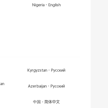
Nigeria -
English
Kyrgyzstan -
Pусский
can
Azerbaijan -
Pусский
中国 -
简体中文