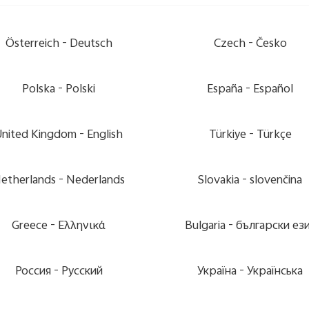
Österreich -
Deutsch
Czech -
Česko
Polska -
Polski
España -
Español
United Kingdom -
English
Türkiye -
Türkçe
etherlands -
Nederlands
Slovakia -
slovenčina
Greece -
Ελληνικά
Bulgaria -
български ез
Россия -
Pусский
Україна -
Українська