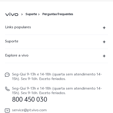
Suporte
Perguntas frequentes
Links populares
X300 Ultra
Suporte
X300 FE
Centro de serviço
Explore a vivo
X300Pro
Autenticação com IMEI
Informações
X300
Atualização do sistema
Seg-Qui 9-13h e 14-18h (quarta sem atendimento 14-
Carreiras ao vivo
V70
15h). Sex 9-16h. Exceto feriados.
Manual do utilizador
Avisos legais
V70 FE
Seg-Qui 9-13h e 14-18h (quarta sem atendimento 14-
Atualizar registo
15h). Sex 9-16h. Exceto feriados.
Sobre nós
800 450 030
Watch GT 2
Política de garantia
Sustentabilidade
service@pt.vivo.com