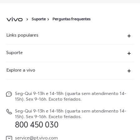
Suporte
Perguntas frequentes
Links populares
X300 Ultra
Suporte
X300 FE
Centro de serviço
Explore a vivo
X300Pro
Autenticação com IMEI
Informações
X300
Atualização do sistema
Seg-Qui 9-13h e 14-18h (quarta sem atendimento 14-
Carreiras ao vivo
V70
15h). Sex 9-16h. Exceto feriados.
Manual do utilizador
Avisos legais
V70 FE
Seg-Qui 9-13h e 14-18h (quarta sem atendimento 14-
Atualizar registo
15h). Sex 9-16h. Exceto feriados.
Sobre nós
800 450 030
Watch GT 2
Política de garantia
Sustentabilidade
service@pt.vivo.com