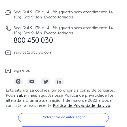
Informações
X300
Atualização do sistema
Seg-Qui 9-13h e 14-18h (quarta sem atendimento 14-
Carreiras ao vivo
V70
15h). Sex 9-16h. Exceto feriados.
Manual do utilizador
Avisos legais
V70 FE
Seg-Qui 9-13h e 14-18h (quarta sem atendimento 14-
Atualizar registo
15h). Sex 9-16h. Exceto feriados.
Sobre nós
800 450 030
Watch GT 2
Política de garantia
Sustentabilidade
service@pt.vivo.com
Centro de privacidade da vivo
Siga-nos
Este site utiliza cookies, tanto originais como de terceiros.
Pode
saber mais
aqui. A nossa Política de privacidade foi
Portugal | Selecionar país/região
alterada a
Última atualização: 1 de maio de 2022
e pode
consultar a mais recente
Política de Privacidade da vivo
.
Preferência de autorização
© 2026 vivo Mobile Communication Co., Ltd. Todos os direitos