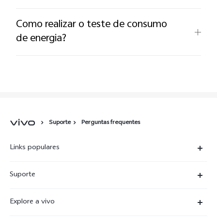
Como realizar o teste de consumo
de energia?
Suporte
Perguntas frequentes
Links populares
X300 Ultra
Suporte
X300 FE
Centro de serviço
Explore a vivo
X300Pro
Autenticação com IMEI