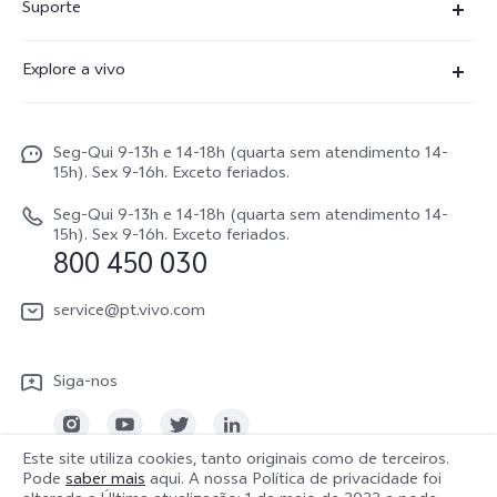
Suporte
X300 FE
Centro de serviço
Explore a vivo
X300Pro
Autenticação com IMEI
Informações
X300
Atualização do sistema
Seg-Qui 9-13h e 14-18h (quarta sem atendimento 14-
Carreiras ao vivo
V70
15h). Sex 9-16h. Exceto feriados.
Manual do utilizador
Avisos legais
V70 FE
Seg-Qui 9-13h e 14-18h (quarta sem atendimento 14-
Atualizar registo
15h). Sex 9-16h. Exceto feriados.
Sobre nós
800 450 030
Watch GT 2
Política de garantia
Sustentabilidade
service@pt.vivo.com
Centro de privacidade da vivo
Siga-nos
Este site utiliza cookies, tanto originais como de terceiros.
Pode
saber mais
aqui. A nossa Política de privacidade foi