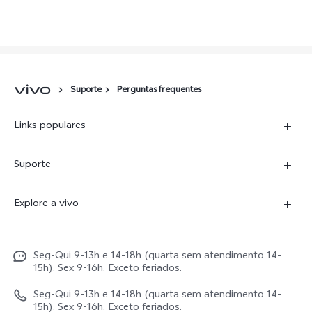
Suporte
Perguntas frequentes
Links populares
X300 Ultra
Suporte
X300 FE
Centro de serviço
Explore a vivo
X300Pro
Autenticação com IMEI
Informações
X300
Atualização do sistema
Seg-Qui 9-13h e 14-18h (quarta sem atendimento 14-
Carreiras ao vivo
V70
15h). Sex 9-16h. Exceto feriados.
Manual do utilizador
Avisos legais
V70 FE
Seg-Qui 9-13h e 14-18h (quarta sem atendimento 14-
Atualizar registo
15h). Sex 9-16h. Exceto feriados.