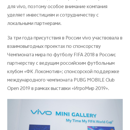
для
vivo
, поэтому особое внимание компания
уделяет инвестициям и сотрудничеству с
локальными партнерами.
За три года присутствия в России
vivo
участвовала
в
взаимовыгодных проектах
по спонсорству
Чемпионат
а
мира
по
футболу
FIFA 2018 в России;
партнерству с
ведущим
российским
футбольным
клуб
ом
«
ФК Локомотив
»
; спонсорской поддержке
международного
чемпионат
а PUBG MOBILE Club
Open 2019 в рамках выставки «ИгроМир 2019».