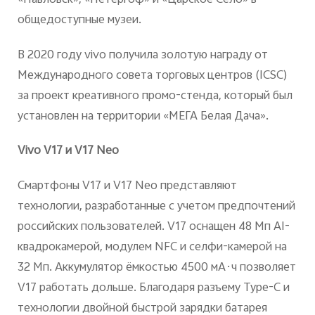
общедоступные музеи.
В 2020 году
vivo
получила золотую награду от
Международного совета торговых центров (
ICSC
)
за проект креативного промо-стенда, который был
установлен на территории «МЕГА Белая Дача».
Vivo V17 и
V
17
Neo
Смартфоны
V
17 и
V
17
Neo
представляют
технологии
, разработанные с учетом предпочтений
российских пользователей.
V
17 оснащен 48 Мп AI-
квадрокамерой, модулем NFC и селфи-камерой на
32 Мп. Аккумулятор ёмкостью 4500 мА·ч позволяет
V17 работать дольше. Благодаря разъему Type-C и
технологии двойной быстрой зарядки батарея