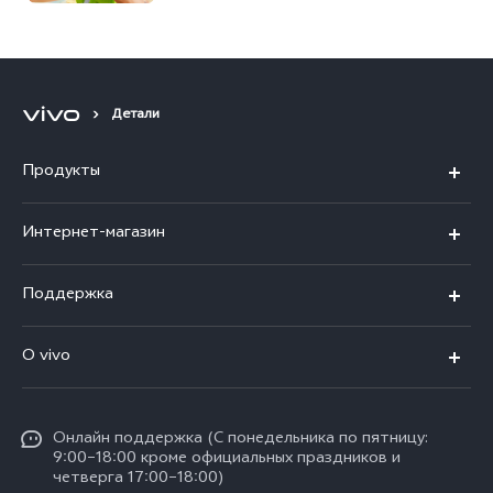
FHD+ уже в России
Детали
Продукты
X300 Ultra
Интернет-магазин
X300 FE
X200 FE
Поддержка
V70 FE
V60 5G
Ремонт с доставкой
V70
O vivo
V60 Lite
FAQs
Y31d
Общая информация
V50 Lite
Funtouch OS
Y11d
Oнлайн поддержка (С понедельника по пятницу:
Пресс-центр
V40 Lite
9:00–18:00 кроме официальных праздников и
Сервисные центры
четверга 17:00–18:00)
Y05
Карьера в vivo