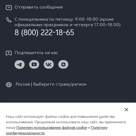
V30 Lite
IMEI аутентификация
Отправить сообщение
Юридическая информация
Y29
Запрос стоимости запчастей
С понедельника по пятницу: 9:00–18:00 (кроме
О нас
официальных праздников и четверга 17:00–18:00)
Y04s
8 (800) 222-18-65
Обновление системы
Социальная ответственность
Y04
Инструкции по гарантии vivo
Центр конфиденциальности vivo
Подпишитесь на нас
Скачать LUT для Log-восстановления
Россия | Выберите страну/регион
© vivo Mobile Communication Co., Ltd., 2026. Все права защищены.
Политика конфиденциальности
|
Наш сайт использует файлы cookie для повышения удобства
использования. Продолжая использовать наш сайт, вы принимаете
Политика vivo в отношении файлов cookie
|
нашу
Политику использования файлов cookie
и
Политику
Поддержки конфиденциальности
конфиденциальности
.