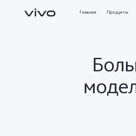
Главная
Продукты
Боль
модел
X300 Ultra
X300 Pro
Новинка