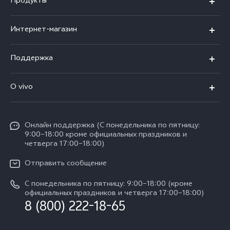
Продукты
X300 Ultra
Интернет-магазин
X300 FE
X200 FE
Поддержка
V70 FE
V60 5G
Ремонт с доставкой
V70
O vivo
V60 Lite
FAQs
Y31d
Общая информация
V50 Lite
Funtouch OS
Y11d
Oнлайн поддержка (С понедельника по пятницу:
Пресс-центр
V40 Lite
9:00–18:00 кроме официальных праздников и
Сервисные центры
четверга 17:00–18:00)
Y05
Карьера в vivo
V30 Lite
IMEI аутентификация
Отправить сообщение
Юридическая информация
Y29
Запрос стоимости запчастей
С понедельника по пятницу: 9:00–18:00 (кроме
О нас
официальных праздников и четверга 17:00–18:00)
Y04s
8 (800) 222-18-65
Обновление системы
Социальная ответственность
Y04
Инструкции по гарантии vivo