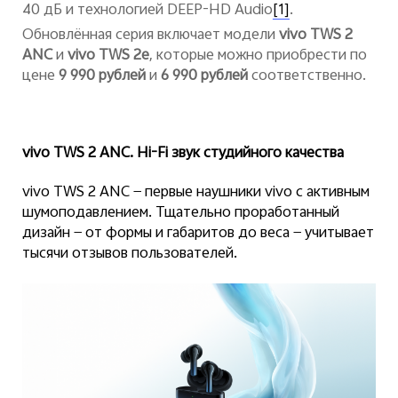
40 дБ и технологией DEEP-HD Audio
.
[1]
Обновлённая серия включает модели
vivo
TWS 2
ANC
и
vivo
TWS 2e
, которые можно приобрести по
цене
9 990 рублей
и
6 990 рублей
соответственно.
Россия | Выберите страну/регион
vivo TWS 2 ANC.
Hi
-
Fi
звук студийного качества
vivo
TWS 2 ANC — первые наушники vivo с активным
шумоподавлением. Тщательно проработанный
дизайн — от формы и габаритов до веса — учитывает
тысячи отзывов пользователей.