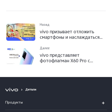
Назад
vivo призывает отложить
смартфоны и наслаждаться
моментом в рамках
рекламной кампании «Вперед,
Далее
к прекрасным моментам» на
vivo представляет
ЕВРО-2020
фотофлагман X60 Pro с
выдающимся режимом
астрофотографии для съемок
ночного неба
Детали
Продукты