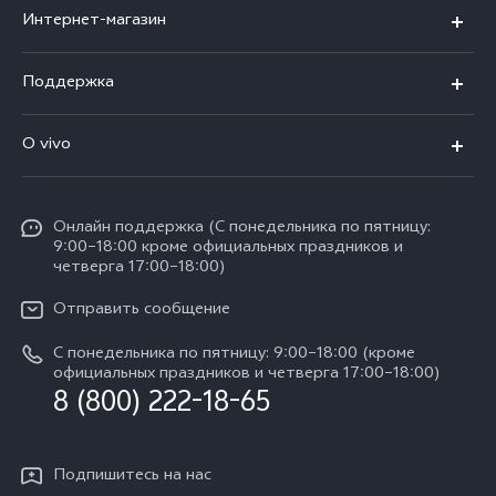
X300 Ultra
Интернет-магазин
X300 FE
X200 FE
Поддержка
V70 FE
V60 5G
Ремонт с доставкой
V70
O vivo
V60 Lite
FAQs
Y31d
Общая информация
V50 Lite
Funtouch OS
Y11d
Oнлайн поддержка (С понедельника по пятницу:
Пресс-центр
V40 Lite
9:00–18:00 кроме официальных праздников и
Сервисные центры
четверга 17:00–18:00)
Y05
Карьера в vivo
V30 Lite
IMEI аутентификация
Отправить сообщение
Юридическая информация
Y29
Запрос стоимости запчастей
С понедельника по пятницу: 9:00–18:00 (кроме
О нас
официальных праздников и четверга 17:00–18:00)
Y04s
8 (800) 222-18-65
Обновление системы
Социальная ответственность
Y04
Инструкции по гарантии vivo
Центр конфиденциальности vivo
Подпишитесь на нас
Скачать LUT для Log-восстановления