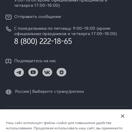
9:00–18:00 кроме официальных праздников и
Сервисные центры
четверга 17:00–18:00)
Y05
Карьера в vivo
V30 Lite
IMEI аутентификация
Отправить сообщение
Юридическая информация
Y29
Запрос стоимости запчастей
С понедельника по пятницу: 9:00–18:00 (кроме
О нас
официальных праздников и четверга 17:00–18:00)
Y04s
8 (800) 222-18-65
Обновление системы
Социальная ответственность
Y04
Инструкции по гарантии vivo
Центр конфиденциальности vivo
Подпишитесь на нас
Скачать LUT для Log-восстановления
Россия | Выберите страну/регион
© vivo Mobile Communication Co., Ltd., 2026. Все права защищены.
Политика конфиденциальности
|
Наш сайт использует файлы cookie для повышения удобства
использования. Продолжая использовать наш сайт, вы принимаете
Политика vivo в отношении файлов cookie
|