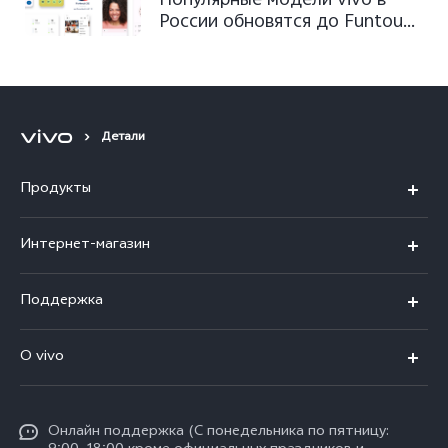
Популярные модели vivo в
России обновятся до Funtouch
OS 13 на базе Android 13
Детали
Продукты
X300 Ultra
Интернет-магазин
X300 FE
X200 FE
Поддержка
V70 FE
V60 5G
Ремонт с доставкой
V70
O vivo
V60 Lite
FAQs
Y31d
Общая информация
V50 Lite
Funtouch OS
Y11d
Oнлайн поддержка (С понедельника по пятницу:
Пресс-центр
V40 Lite