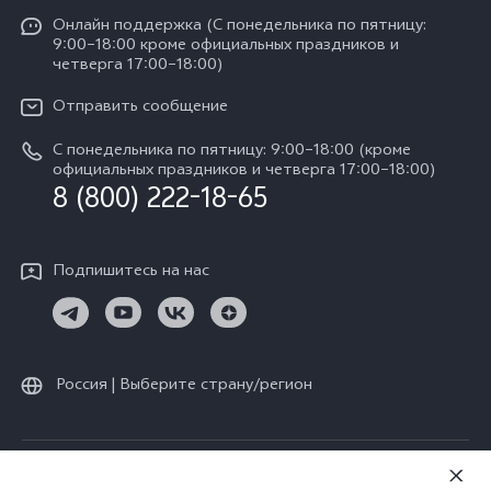
Funtouch OS
Y11d
Oнлайн поддержка (С понедельника по пятницу:
Пресс-центр
V40 Lite
9:00–18:00 кроме официальных праздников и
Сервисные центры
четверга 17:00–18:00)
Y05
Карьера в vivo
V30 Lite
IMEI аутентификация
Отправить сообщение
Юридическая информация
Y29
Запрос стоимости запчастей
С понедельника по пятницу: 9:00–18:00 (кроме
О нас
официальных праздников и четверга 17:00–18:00)
Y04s
8 (800) 222-18-65
Обновление системы
Социальная ответственность
Y04
Инструкции по гарантии vivo
Центр конфиденциальности vivo
Подпишитесь на нас
Скачать LUT для Log-восстановления
Россия | Выберите страну/регион
© vivo Mobile Communication Co., Ltd., 2026. Все права защищены.