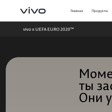
Главная
Продукты
vivo x UEFA EURO 2020™
Моме
Моме
ты з
ты з
X300 Ultra
X300 Pro
Новинка
Они 
Они 