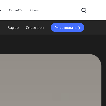
а
OriginOS
O vivo
е
Видео
Смартфон
Участвовать
V70
Y31d
Новинка