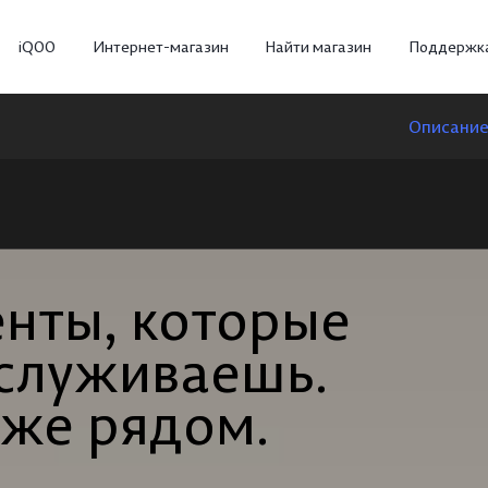
iQOO
Интернет-магазин
Найти магазин
Поддержк
Описани
нты, которые
нты, которые
аслуживаешь.
аслуживаешь.
X300
X300 FE
Новинка
уже рядом.
уже рядом.