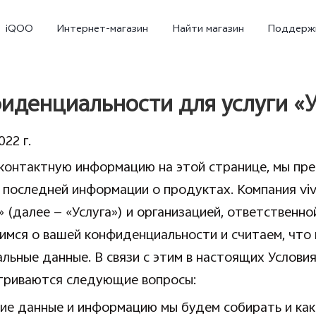
iQOO
Интернет-магазин
Найти магазин
Поддерж
фиденциальности для услуги «
22 г.
 контактную информацию на этой странице, мы пре
последней информации о продуктах. Компания vivo
 (далее — «Услуга») и организацией, ответственн
тимся о вашей конфиденциальности и считаем, что в
X300
X300 FE
Новинка
льные данные. В связи с этим в настоящих Услови
атриваются следующие вопросы:
кие данные и информацию мы будем собирать и как