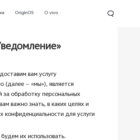
ка
OriginOS
O vivo
Уведомление»
доставим вам услугу
 (далее — «мы»), является
ой за обработку персональных
ам важно знать, в каких целях и
V70
Y31d
Новинка
ях конфиденциальности для услуги
 будем их использовать.