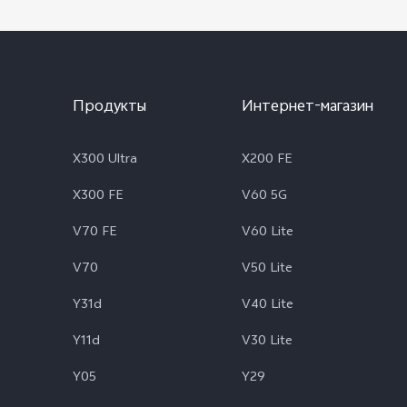
Продукты
Интернет-магазин
X300 Ultra
X200 FE
X300 FE
V60 5G
V70 FE
V60 Lite
V70
V50 Lite
Y31d
V40 Lite
Y11d
V30 Lite
Y05
Y29