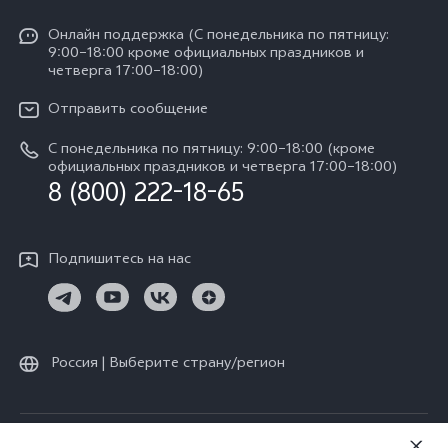
V50 Lite
Funtouch OS
Y11d
Oнлайн поддержка (С понедельника по пятницу:
Пресс-центр
V40 Lite
9:00–18:00 кроме официальных праздников и
Сервисные центры
четверга 17:00–18:00)
Y05
Карьера в vivo
V30 Lite
IMEI аутентификация
Отправить сообщение
Юридическая информация
Y29
Запрос стоимости запчастей
С понедельника по пятницу: 9:00–18:00 (кроме
О нас
официальных праздников и четверга 17:00–18:00)
Y04s
8 (800) 222-18-65
Обновление системы
Социальная ответственность
Y04
Инструкции по гарантии vivo
Центр конфиденциальности vivo
Подпишитесь на нас
Скачать LUT для Log-восстановления
Россия | Выберите страну/регион
© vivo Mobile Communication Co., Ltd., 2026. Все права защищены.