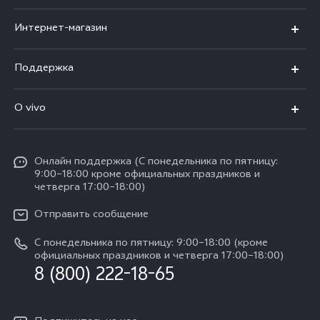
X300 Ultra
Интернет-магазин
X300 FE
X200 FE
Поддержка
V70 FE
V60 5G
Ремонт с доставкой
V70
O vivo
V60 Lite
FAQs
Y31d
Общая информация
V50 Lite
Funtouch OS
Y11d
Oнлайн поддержка (С понедельника по пятницу:
Пресс-центр
V40 Lite
9:00–18:00 кроме официальных праздников и
Сервисные центры
четверга 17:00–18:00)
Y05
Карьера в vivo
V30 Lite
IMEI аутентификация
Отправить сообщение
Юридическая информация
Y29
Запрос стоимости запчастей
С понедельника по пятницу: 9:00–18:00 (кроме
О нас
официальных праздников и четверга 17:00–18:00)
Y04s
8 (800) 222-18-65
Обновление системы
Социальная ответственность
Y04
Инструкции по гарантии vivo
Центр конфиденциальности vivo