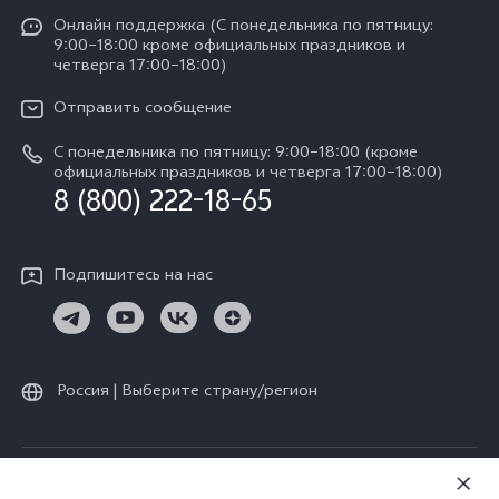
Funtouch OS
Y11d
Oнлайн поддержка (С понедельника по пятницу:
Пресс-центр
V40 Lite
9:00–18:00 кроме официальных праздников и
Сервисные центры
четверга 17:00–18:00)
Y05
Карьера в vivo
V30 Lite
IMEI аутентификация
Отправить сообщение
Юридическая информация
Y29
Запрос стоимости запчастей
С понедельника по пятницу: 9:00–18:00 (кроме
О нас
официальных праздников и четверга 17:00–18:00)
Y04s
8 (800) 222-18-65
Обновление системы
Социальная ответственность
Y04
Инструкции по гарантии vivo
Центр конфиденциальности vivo
Подпишитесь на нас
Скачать LUT для Log-восстановления
Россия | Выберите страну/регион
© vivo Mobile Communication Co., Ltd., 2026. Все права защищены.