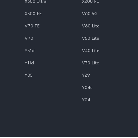
X300 Ultra
X200 FE
X300 FE
V60 5G
V70 FE
V60 Lite
V70
V50 Lite
Y31d
V40 Lite
Y11d
V30 Lite
Y05
Y29
Y04s
Y04