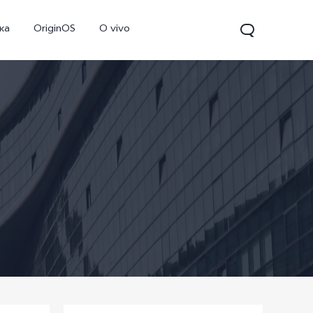
ка
OriginOS
O vivo
V70
Y31d
Новинка