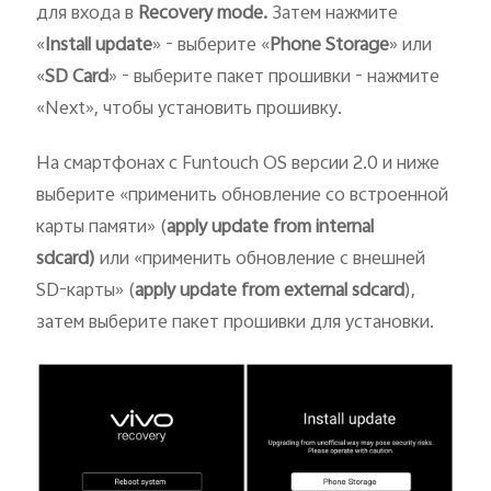
для входа в
Recovery
mode
.
Затем нажмите
«
Install update
» - выберите «
Phone Storage
» или
«
S
D
Card
» - выберите пакет прошивки - нажмите
«Next», чтобы установить прошивку.
На смартфонах с Funtouch OS версии 2.0 и ниже
выберите «применить обновление со встроенной
карты памяти» (
apply update from internal
sdcard
)
или «применить обновление с внешней
SD-карты» (
apply update from external sdcard
),
затем выберите пакет прошивки для установки.