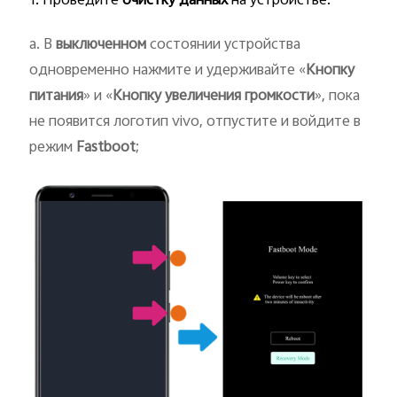
1. Проведите
очистку данных
на устройстве.
a. В
выключенном
состоянии устройства
одновременно нажмите и удерживайте «
Кнопку
питания
» и «
Кнопку увеличения громкости
», пока
Россия | Выберите страну/регион
не появится логотип vivo, отпустите и войдите в
режим
Fastboot
;