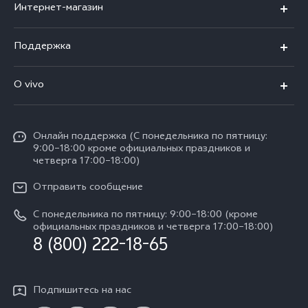
Интернет-магазин
X300 FE
X200 FE
Поддержка
V70 FE
V60 5G
Ремонт с доставкой
V70
O vivo
V60 Lite
FAQs
Y31d
Общая информация
V50 Lite
Funtouch OS
Y11d
Oнлайн поддержка (С понедельника по пятницу:
Пресс-центр
V40 Lite
9:00–18:00 кроме официальных праздников и
Сервисные центры
четверга 17:00–18:00)
Y05
Карьера в vivo
V30 Lite
IMEI аутентификация
Отправить сообщение
Юридическая информация
Y29
Запрос стоимости запчастей
С понедельника по пятницу: 9:00–18:00 (кроме
О нас
официальных праздников и четверга 17:00–18:00)
Y04s
8 (800) 222-18-65
Обновление системы
Социальная ответственность
Y04
Инструкции по гарантии vivo
Центр конфиденциальности vivo
Подпишитесь на нас
Скачать LUT для Log-восстановления