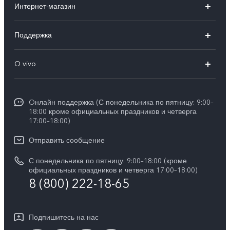
Интернет-магазин
X300 FE
X200 FE
Поддержка
V70 FE
V60 5G
Ремонт с доставкой
V70
O vivo
V60 Lite
FAQs
Y31d
Общая информация
V50 Lite
Funtouch OS
Y11d
Oнлайн поддержка (С понедельника по пятницу: 9:00–
Пресс-центр
V40 Lite
18:00 кроме официальных праздников и четверга
Сервисные центры
17:00–18:00)
Y05
Карьера в vivo
V30 Lite
IMEI аутентификация
Отправить сообщение
Юридическая информация
Y29
Запрос стоимости запчастей
С понедельника по пятницу: 9:00–18:00 (кроме
О нас
официальных праздников и четверга 17:00–18:00)
Y04s
8 (800) 222-18-65
Обновление системы
Социальная ответственность
Y04
Инструкции по гарантии vivo
Центр конфиденциальности vivo
Подпишитесь на нас
Скачать LUT для Log-восстановления