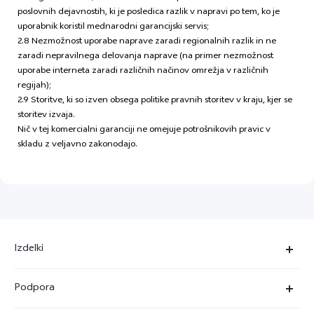
poslovnih dejavnostih, ki je posledica razlik v napravi po tem, ko je
uporabnik koristil mednarodni garancijski servis;
2.8 Nezmožnost uporabe naprave zaradi regionalnih razlik in ne
zaradi nepravilnega delovanja naprave (na primer nezmožnost
uporabe interneta zaradi različnih načinov omrežja v različnih
regijah);
2.9 Storitve, ki so izven obsega politike pravnih storitev v kraju, kjer se
storitev izvaja.
Nič v tej komercialni garanciji ne omejuje potrošnikovih pravic v
skladu z veljavno zakonodajo.
Izdelki
X90 Pro
Podpora
X80 Lite