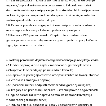
1.7 Zaradi postopka in izida te storitve se lahko videz ali delovanje
naprave/popravljenih materialov spremeni. Zakonski varnostni
standardi/znaki naprave/popravljenih materialov lahko veljajo samo
na lokaciji, kjer se izvaja mednarodni garancijski servis, in se lahko
razlikujejo od tistih na mestu nakupa.
1.8 Za rok popravila in druge podrobnosti veljajo pravila uradnega
servisnega centra vivo, v katerem je storitev opravljena.
1.9 Različica X90 pro za celinsko Kitajsko uživa mednarodno
garancijo za rezervne dele, razen za glavno ploščo in podploščo na
trgih, kjer se uradno prodaja.
2. Naslednji primeri niso vključeni v obseg mednarodnega garancijskega servisa:
2.1 Modeli naprav, ki niso zajeti v mednarodni garancijski servis;
2.2 Naprave, ki se prodajajo po neuradnih kanalih;
2.3 Naprave, ki presegajo časovne omejitve storitve na lokaciji storitve;
2.4 Vračilo in zamenjava naprav;
2.5 Uporabnik ne želi podpisati mednarodne garancijske izjave;
2.6 Tveganja pri prenašanju naprave, ustrezne pravne odgovornosti
ali izgube zaradi razlik v napravi po tem, ko uporabnik uveljavlja
mednarodni garancijski servis;
2.7 Izguba dobička, dohodka ali časa v uporabnikovih osebnih ali