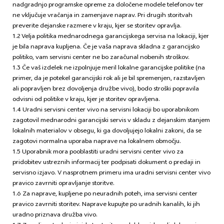
nadgradnjo programske opreme za določene modele telefonov ter
ne vključuje vračanja in zamenjave naprav. Pri drugih storitvah
preverite dejanske razmere v kraju, kjer se storitev opravlja.
1.2 Velja politika mednarodnega garancijskega servisa na lokaciji, kjer
je bila naprava kupljena. Če je vaša naprava skladna z garancijsko
politiko, vam servisni center ne bo zaračunal nobenih stroškov.
1.3 Če vaš izdelek ne izpolnjuje meril lokalne garancijske politike (na
primer, da je potekel garancijski rok ali je bil spremenjen, razstavljen
ali popravljen brez dovoljenja družbe vivo), bodo stroški popravila
odvisni od politike v kraju, kjer je storitev opravljena.
1.4 Uradni servisni center vivo na servisni lokaciji bo uporabnikom
zagotovil mednarodni garancijski servis v skladu z dejanskim stanjem
lokalnih materialov v obsegu, ki ga dovoljujejo lokalni zakoni, da se
zagotovi normalna uporaba naprave na lokalnem območju.
1.5 Uporabnik mora pooblastiti uradni servisni center vivo za
pridobitev ustreznih informacij ter podpisati dokument o predaji in
servisno izjavo. V nasprotnem primeru ima uradni servisni center vivo
pravico zavrniti opravljanje storitve.
1.6 Za naprave, kupljene po neuradnih poteh, ima servisni center
pravico zavrniti storitev. Naprave kupujte po uradnih kanalih, ki jih
uradno priznava družba vivo.