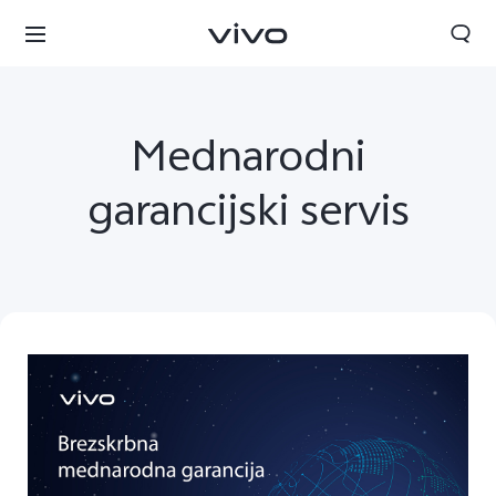
Mednarodni
garancijski servis
Slovenia | Izbira države/regije