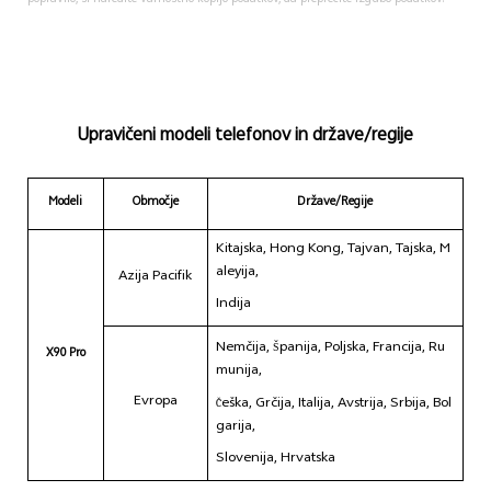
popravilo, si naredite varnostno kopijo podatkov, da preprečite izgubo podatkov.
Upravičeni modeli telefonov in države/regije
Modeli
Območje
Države/Regije
Kitajska, Hong Kong, Tajvan, Tajska, M
aleyija,
Azija Pacifik
Indija
Nemčija,
panija, Poljska, Francija, Ru
Š
X90 Pro
munija,
Evropa
eška, Grčija, Italija, Avstrija, Srbija, Bol
Č
garija,
Slovenija, Hrvatska