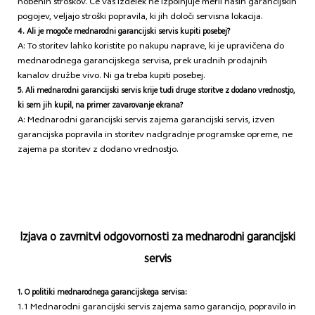
nobenih stroškov. Če vaš izdelek ne izpolnjuje meril naših garancijskih
pogojev, veljajo stroški popravila, ki jih določi servisna lokacija.
4. Ali je mogoče mednarodni garancijski servis kupiti posebej?
A: To storitev lahko koristite po nakupu naprave, ki je upravičena do
mednarodnega garancijskega servisa, prek uradnih prodajnih
kanalov družbe vivo. Ni ga treba kupiti posebej.
5. Ali mednarodni garancijski servis krije tudi druge storitve z dodano vrednostjo,
ki sem jih kupil, na primer zavarovanje ekrana?
A: Mednarodni garancijski servis zajema garancijski servis, izven
garancijska popravila in storitev nadgradnje programske opreme, ne
zajema pa storitev z dodano vrednostjo.
Izjava o zavrnitvi odgovornosti za mednarodni garancijski
servis
1. O politiki mednarodnega garancijskega servisa:
1.1 Mednarodni garancijski servis zajema samo garancijo, popravilo in