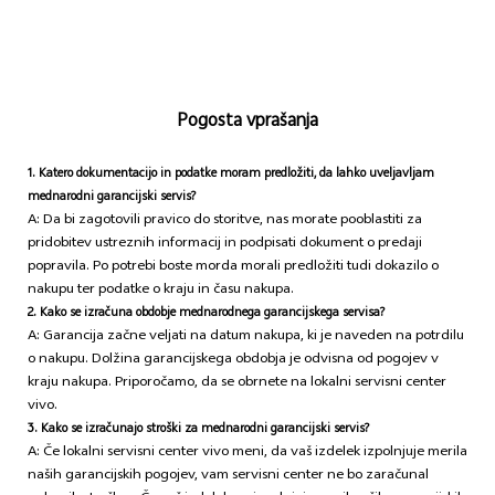
Pogosta vprašanja
1. Katero dokumentacijo in podatke moram predložiti, da lahko uveljavljam
mednarodni garancijski servis?
A: Da bi zagotovili pravico do storitve, nas morate pooblastiti za
pridobitev ustreznih informacij in podpisati dokument o predaji
popravila. Po potrebi boste morda morali predložiti tudi dokazilo o
nakupu ter podatke o kraju in času nakupa.
2. Kako se izračuna obdobje mednarodnega garancijskega servisa?
A: Garancija začne veljati na datum nakupa, ki je naveden na potrdilu
o nakupu. Dolžina garancijskega obdobja je odvisna od pogojev v
kraju nakupa. Priporočamo, da se obrnete na lokalni servisni center
vivo.
3. Kako se izračunajo stroški za mednarodni garancijski servis?
A: Če lokalni servisni center vivo meni, da vaš izdelek izpolnjuje merila
naših garancijskih pogojev, vam servisni center ne bo zaračunal