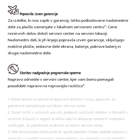
Popravila izven garancije
Za izdelke, ki niso zajeti v garanciji, lahko poškodovane nadomestne
dele za plačilo zamenjate v lokalnem servisnem centru². Cene
rezervnih delov določi servisni center na servisni lokaciji.
Nadomestni deli, ki jih krijejo popravila izven garancije, vključujejo
matične plošče, sestavne dele ekrana, baterije, pokrove baterij in
druge nadomestne dele.
Storitev nadgradnje programske opreme
Napravo odnesite v servisni center, kjer vam bomo pomagali
posodobiti napravo na najnovejšo različico³.
1. Ostale storitve so odvisne od dejanskih okoliščin v kraju popravila. Za
podrobnosti kontaktirajte vaš lokalni servisni center.
2. Zaradi razlik v ustreznih pravilih, predpisih, različicah izdelkov in formatih v
različnih državah in regijah se lahko videz in delovanje nekaterih materialov
razlikujeta. Za podrobnosti se obrnite na lokalni servisni center.
3. Med servisiranjem lahko pride do izgube podatkov. Preden pošljete napravo v