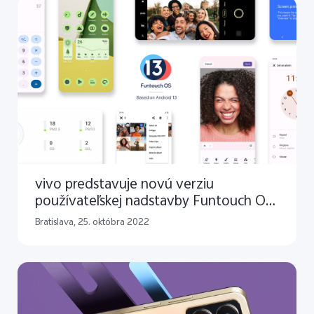
vivo predstavuje novú verziu
používateľskej nadstavby Funtouch OS
13, založenú na OS Android 13
Bratislava, 25. októbra 2022