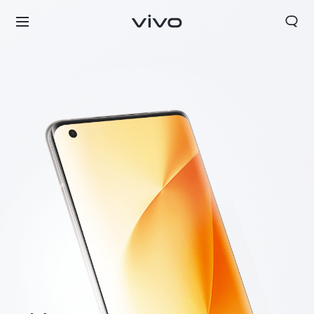
Slovakia | Vybrať krajinu/región