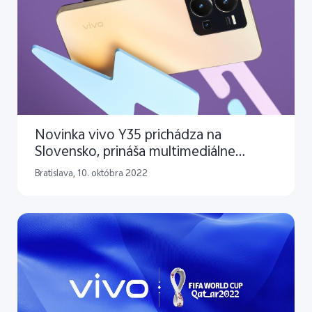
Novinka vivo Y35 prichádza na
Slovensko, prináša multimediálne
funkcie a dlhú výdrž za priaznivú cenu
Bratislava, 10. októbra 2022