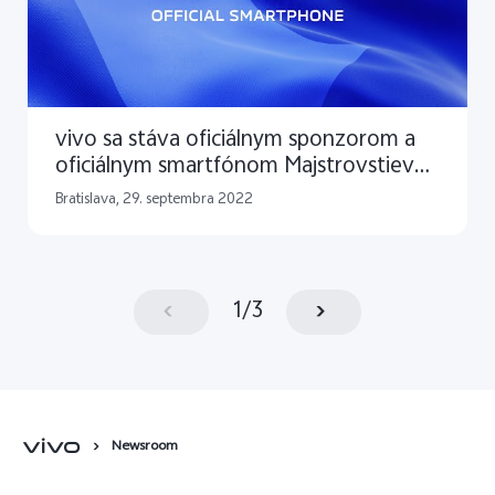
vivo sa stáva oficiálnym sponzorom a
oficiálnym smartfónom Majstrovstiev
sveta FIFA v Katare 2022™
Bratislava, 29. septembra 2022
1
/
3
Newsroom