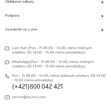
Obľúbené odkazy
X80 Pro
Podpora
X80 Lite
Časté dotazy
Zoznámte sa s vivo
V29
Servisné centrum
Centrum noviniek
V29 Lite 5G
Overenie IMEI
Live chat (Pon - Pi 08:00 - 16:00, mimo štátnych
Život vo vivo
Y36
sviatkov (Št 14:00 - 15:00 mimo prevádzky))
Aktualizácia systému
O nás
Y33s
WhatsApp(Pon - Pi 08:00 - 16:00, mimo štátnych
Užívateľský manuál
sviatkov (Št 14:00 - 15:00 mimo prevádzky))
Právne upozornenie
Y01
Zapisnik nadogradnje
Pon - Pi 08:00 - 16:00, mimo štátnych sviatkov (Št 14:00
Udržateľnosť
- 15:00 mimo prevádzky)
Všetky modely
(+421)800 042 421
Záručné podmienky
Centrum ochrany osobných údajov vivo
Servisná služba
service@sk.vivo.com
Aktualizovať záznam