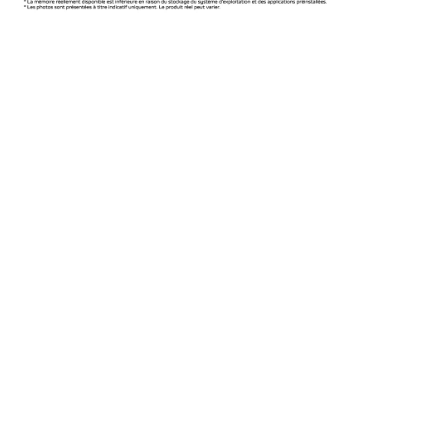
Batterie à longue durée de
Design à Bords Plats
5 000 mAh
Double Caméra Arrière IA
Lecteur d'Empreintes