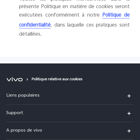
présente Politique en matière de cookies seront
exécutées conformément à notre
Politique de
, dans laquelle ces pratiques sont
confidentialité
détaillées.
Politique relative aux cookies
Liens populaires
Y31d
Support
Y31 5G
FAQs
A propos de vivo
V70
Centre de services