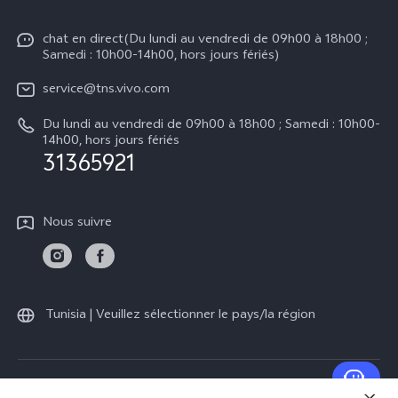
Info
V70 FE
Authentification IMEI
chat en direct(Du lundi au vendredi de 09h00 à 18h00 ;
Legal Notice
V50
Samedi : 10h00-14h00, hors jours fériés)
Mise à jour du système
À propos de vivo
Y21d
service@tns.vivo.com
Instructions de garantie vivo
Centre de confidentialité vivo
Du lundi au vendredi de 09h00 à 18h00 ; Samedi : 10h00-
Y29
14h00, hors jours fériés
Durabilité
31365921
Nous suivre
Tunisia | Veuillez sélectionner le pays/la région
© 2026 vivo Mobile Communication Co., Ltd. Tous droits réservés.