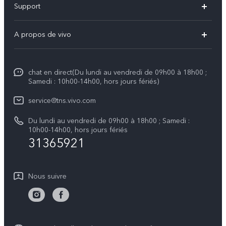
Support
Y31 5G
FAQs
A propos de vivo
V70
Centre de services
Info
V70 FE
Authentification IMEI
chat en direct(Du lundi au vendredi de 09h00 à 18h00 ;
Legal Notice
V50
Samedi : 10h00-14h00, hors jours fériés)
Mise à jour du système
À propos de vivo
Y21d
service@tns.vivo.com
Instructions de garantie vivo
Centre de confidentialité vivo
Du lundi au vendredi de 09h00 à 18h00 ; Samedi :
Y29
10h00-14h00, hors jours fériés
Durabilité
31365921
Nous suivre