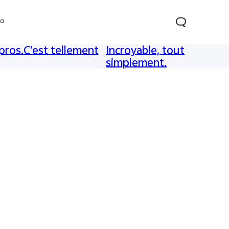
vo
pros.C'est tellement
Incroyable, tout
simplement.
Y21d
Y29t 5G