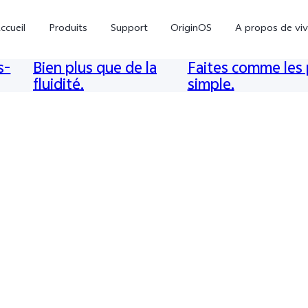
ccueil
Produits
Support
OriginOS
A propos de vi
s-
Bien plus que de la
Faites comme les 
fluidité.
simple.
V70
V70 FE
nouveau
nouveau