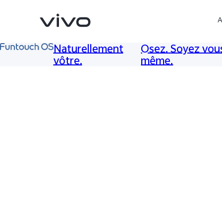
A
Naturellement
Osez. Soyez vou
vôtre.
même.
Y31d
Y31 5G
nouveau
nouveau