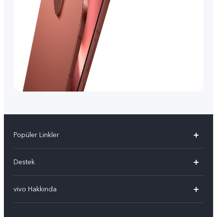
Popüler Linkler
vivo X300 Pro
Destek
vivo X300
Sık Sorulan Sorular
vivo Hakkında
vivo V60 5G
Yetkili Servis Noktalarımız
Bilgi
vivo V60 Lite 5G