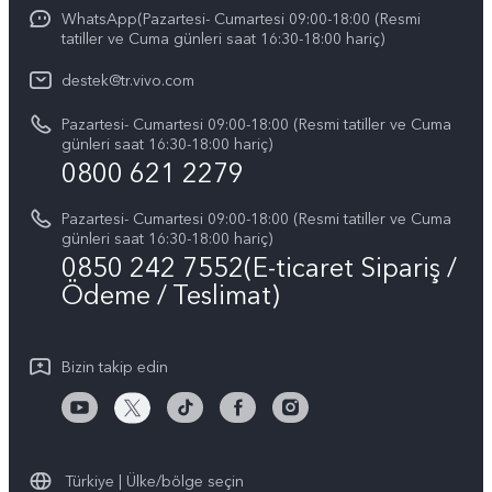
IMEI kimlik doğrulaması
WhatsApp(Pazartesi- Cumartesi 09:00-18:00 (Resmi
vivo'da Kariyer
vivo X200 FE
tatiller ve Cuma günleri saat 16:30-18:00 hariç)
Yedek Parçaların Fiyatı
Basın
Tüm Modeller
destek@tr.vivo.com
Sistem Güncellemesi
Yasal Bildirimler
Pazartesi- Cumartesi 09:00-18:00 (Resmi tatiller ve Cuma
Başlangıç ve Kullanım ​​Kılavuzu
günleri saat 16:30-18:00 hariç)
Hakkımızda
0800 621 2279
Garanti Politikamız
Sürdürülebilirlik
Pazartesi- Cumartesi 09:00-18:00 (Resmi tatiller ve Cuma
Müşteri Hizmetleri Gizlilik Beyanı
günleri saat 16:30-18:00 hariç)
vivo Gizlilik Merkezi
0850 242 7552(E-ticaret Sipariş /
Ödeme / Teslimat)
Bizin takip edin
Türkiye | Ülke/bölge seçin