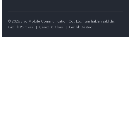
© 2026 vivo Mobile Communication Co., Ltd. Tüm hakları saklıdır.
Gizlilik Politikası
|
Çerez Politikası
|
Gizlilik Desteği