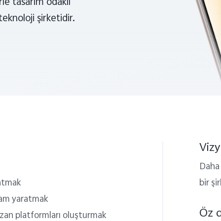
erle tasarım odaklı
knoloji şirketidir.
Viz
Daha s
ratmak
bir ş
ortam yaratmak
Öz 
azan platformları oluşturmak