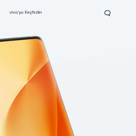
vivo’yu Keşfedin
0 FE
yeni