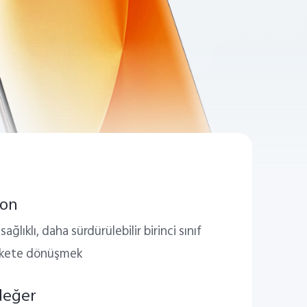
yon
ağlıklı, daha sürdürülebilir birinci sınıf
irkete dönüşmek
değer