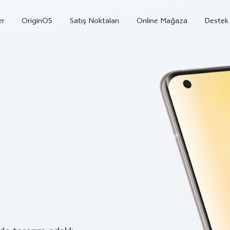
er
OriginOS
Satış Noktaları
Online Mağaza
Destek
X300
V70
V7
yeni
yeni