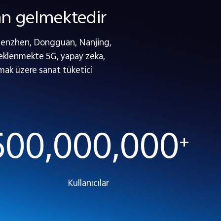
an gelmektedir
; Shenzhen, Dongguan, Nanjing,
teklenmekte 5G, yapay zeka,
lmak üzere sanat tüketici
500,000,000
+
Kullanıcılar