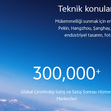
Teknik konula
Mükemmelliği sunmak için en i
Pekin, Hangzhou, Şanghay, 
endüstriyel tasarım, fot
300,000
+
Global Çevrimdışı Satış ve Satış Sonrası Hizme
Merkezleri