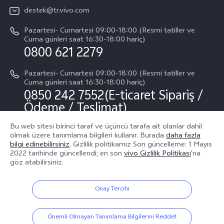
Basın
Tüm Modeller
destek@tr.vivo.com
Sistem Güncellemesi
Yasal Bildirimler
Pazartesi- Cumartesi 09:00-18:00 (Resmi tatiller ve
Başlangıç ve Kullanım ​​Kılavuzu
Cuma günleri saat 16:30-18:00 hariç)
Hakkımızda
0800 621 2279
Garanti Politikamız
Sürdürülebilirlik
Pazartesi- Cumartesi 09:00-18:00 (Resmi tatiller ve
Müşteri Hizmetleri Gizlilik Beyanı
Cuma günleri saat 16:30-18:00 hariç)
vivo Gizlilik Merkezi
0850 242 7552(E-ticaret Sipariş /
Ödeme / Teslimat)
Bu web sitesi birinci taraf ve üçüncü tarafa ait olanlar dahil
olmak üzere tanımlama bilgileri kullanır. Burada
daha fazla
Bizin takip edin
bilgi edinebilirsiniz
. Gizlilik politikamız
Son güncelleme: 1 Mayıs
2022
tarihinde güncellendi; en son
vivo Gizlilik Politikası
'na
göz atabilirsiniz.
Onay Tercihi
Türkiye | Ülke/bölge seçin
Önemli Olmayan Tanımlama Bilgilerini Reddet