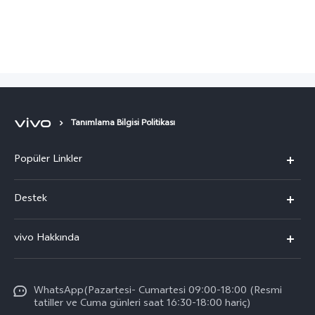
Tanımlama Bilgisi Politikası
Popüler Linkler
vivo X300 Pro
Destek
vivo X300
Sık Sorulan Sorular
vivo Hakkında
vivo V60 5G
Yetkili Servis Noktalarımız
Bilgi
vivo V60 Lite 5G
IMEI kimlik doğrulaması
WhatsApp(Pazartesi- Cumartesi 09:00-18:00 (Resmi
vivo'da Kariyer
vivo X200 FE
tatiller ve Cuma günleri saat 16:30-18:00 hariç)
Yedek Parçaların Fiyatı