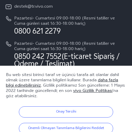
Basın
Tüm Modeller
destek@tr.vivo.com
Sistem Güncellemesi
Yasal Bildirimler
Pazartesi- Cumartesi 09:00-18:00 (Resmi tatiller ve
Başlangıç ve Kullanım ​​Kılavuzu
Cuma günleri saat 16:30-18:00 hariç)
Hakkımızda
0800 621 2279
Garanti Politikamız
Sürdürülebilirlik
Pazartesi- Cumartesi 09:00-18:00 (Resmi tatiller ve
Müşteri Hizmetleri Gizlilik Beyanı
Cuma günleri saat 16:30-18:00 hariç)
vivo Gizlilik Merkezi
0850 242 7552(E-ticaret Sipariş /
Ödeme / Teslimat)
Bu web sitesi birinci taraf ve üçüncü tarafa ait olanlar dahil
olmak üzere tanımlama bilgileri kullanır. Burada
daha fazla
Bizin takip edin
bilgi edinebilirsiniz
. Gizlilik politikamız
Son güncelleme: 1 Mayıs
2022
tarihinde güncellendi; en son
vivo Gizlilik Politikası
'na
göz atabilirsiniz.
Onay Tercihi
Türkiye | Ülke/bölge seçin
Önemli Olmayan Tanımlama Bilgilerini Reddet