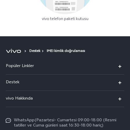
vivo telefon paketi kutusu
Destek
IMEI kimlik doğrulaması
Popüler Linkler
vivo X300 Pro
Destek
vivo X300
Sık Sorulan Sorular
vivo Hakkında
vivo V60 5G
Yetkili Servis Noktalarımız
Bilgi
vivo V60 Lite 5G
IMEI kimlik doğrulaması
WhatsApp(Pazartesi- Cumartesi 09:00-18:00 (Resmi
vivo'da Kariyer
vivo X200 FE
tatiller ve Cuma günleri saat 16:30-18:00 hariç)
Yedek Parçaların Fiyatı