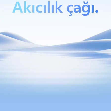
Akıcılık çağı.
Türkiye | Ülke/bölge seçin