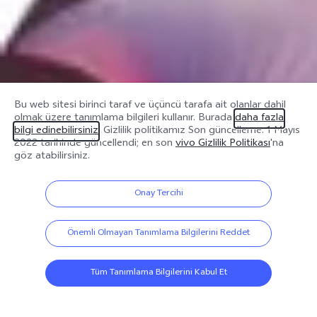
Bu web sitesi birinci taraf ve üçüncü tarafa ait olanlar dahil
olmak üzere tanımlama bilgileri kullanır. Burada
daha fazla
bilgi edinebilirsiniz
. Gizlilik politikamız
Son güncelleme: 1 Mayıs
2022
tarihinde güncellendi; en son
vivo Gizlilik Politikası
'na
göz atabilirsiniz.
Onay Tercihi
Önemli Olmayan Tanımlama Bilgilerini Reddet
Tüm Tanımlama Bilgilerini Kabul Et