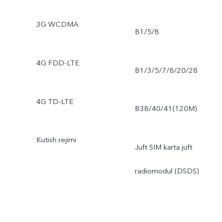
3G WCDMA
B1/5/8
4G FDD-LTE
B1/3/5/7/8/20/28
4G TD-LTE
B38/40/41(120M)
Kutish rejimi
Juft SIM karta juft
radiomodul (DSDS)