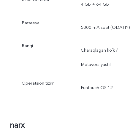
4 GB + 64 GB
Batareya
5000 mA soat (ODATIY)
Rangi
Charaqlagan koʻk /
Metavers yashil
Operatsion tizim
Funtouch OS 12
narx