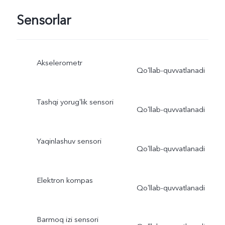
Sensorlar
Akselerometr
Qoʻllab-quvvatlanadi
Tashqi yorugʻlik sensori
Qoʻllab-quvvatlanadi
Yaqinlashuv sensori
Qoʻllab-quvvatlanadi
Elektron kompas
Qoʻllab-quvvatlanadi
Barmoq izi sensori