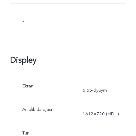
*
Displey
Ekran
6,55-dyuym
Aniqlik darajasi
1612×720 (HD+)
Turi