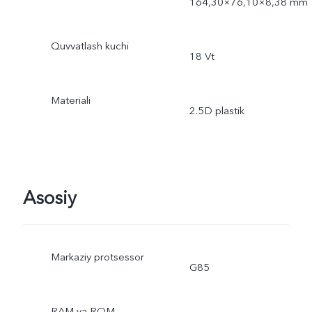
164,30×76,10×8,38 mm
Quvvatlash kuchi
18 Vt
Materiali
2.5D plastik
Asosiy
Markaziy protsessor
G85
RAM va ROM