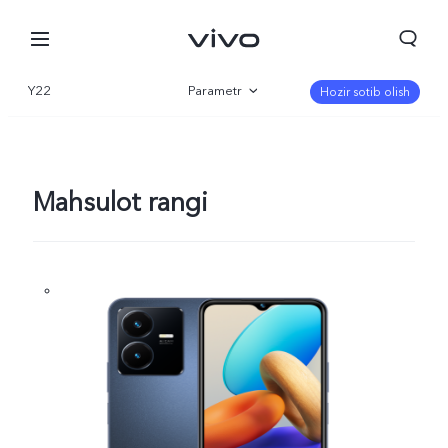
Y22
Parametr
Hozir sotib olish
Qisqacha
Galereya
Mahsulot rangi