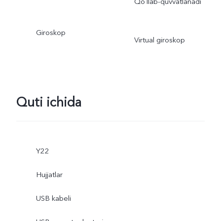
Qoʻllab-quvvatlanadi
Giroskop
Virtual giroskop
Quti ichida
Y22
Hujjatlar
USB kabeli