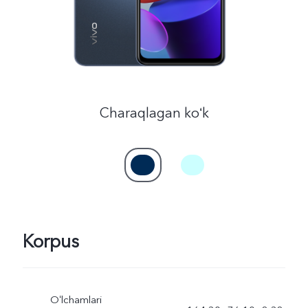
Uzbekistan(uz) | Mamlakat/mintaqani tanlash
Charaqlagan koʻk
Korpus
Oʻlchamlari