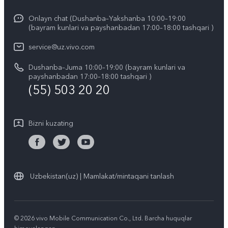
Y04
Xizmat ko'rsatish markazi
Onlayn chat (Dushanba–Yakshanba 10:00–19:00
Kompaniya yangiliklari
(bayram kunlari va payshanbadan 17:00–18:00 tashqari )
IMEI autentifikatsiyasi
vivo ish joylari
service@uz.vivo.com
Zaxira buyumlar narxi haqida so'rov
Huquqiy eslatmalar
Dushanba–Juma 10:00–19:00 (bayram kunlari va
Tizim yangilanishi
payshanbadan 17:00–18:00 tashqari )
Biz haqimizda
(55) 503 20 20
vivo kafolat yoʻriqnomasi
vivo maxfiylik markazi
Bizni kuzating
Barqarorlik
Uzbekistan(uz) | Mamlakat/mintaqani tanlash
© 2026 vivo Mobile Communication Co., Ltd. Barcha huquqlar