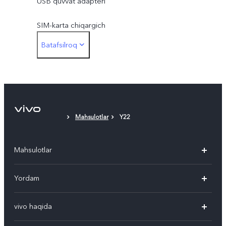
USB quvvat adapteri
SIM-karta chiqargich
Batafsilroq
Telefon gʻilofi
Himoya plyonkasi
Mahsulotlar
Y22
Mahsulotlar
V50
Yordam
V50 Lite
Ko'p beriladigan savollar
vivo haqida
Y29
Funtouch OS
Umumiy axborot