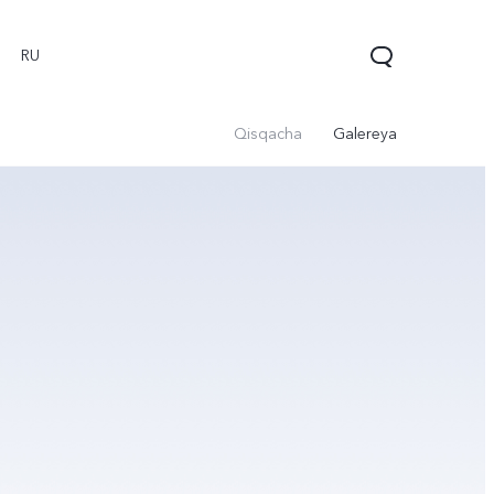
RU
Qisqacha
Galereya