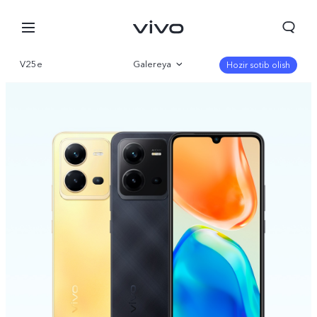
V25e
Galereya
Hozir sotib olish
Qisqacha
Parametr