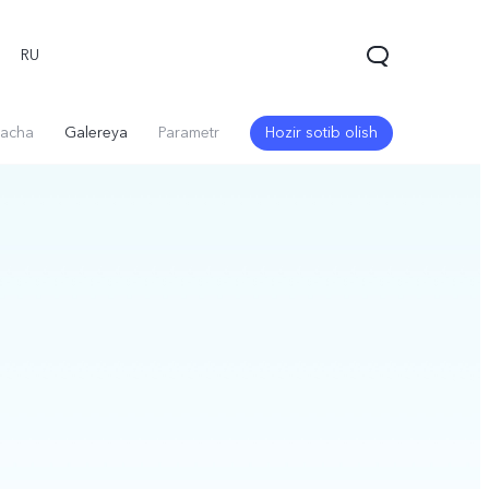
RU
acha
Galereya
Parametr
Hozir sotib olish