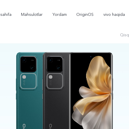
sahifa
Mahsulotlar
Yordam
OriginOS
vivo haqida
Qisq